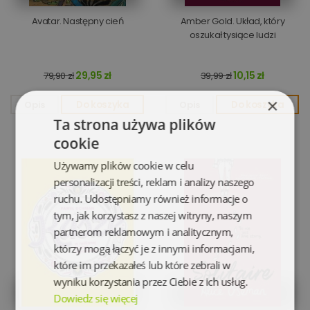
Avatar. Następny cień
Amber Gold. Układ, który
oszukał tysiące ludzi
29,95 zł
10,15 zł
79,90 zł
39,99 zł
×
Opis
Do koszyka
Opis
Do koszyka
Ta strona używa plików
cookie
Używamy plików cookie w celu
personalizacji treści, reklam i analizy naszego
ruchu. Udostępniamy również informacje o
tym, jak korzystasz z naszej witryny, naszym
partnerom reklamowym i analitycznym,
którzy mogą łączyć je z innymi informacjami,
które im przekazałeś lub które zebrali w
wyniku korzystania przez Ciebie z ich usług.
Dowiedz się więcej