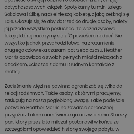
dotychczasowych książek. Spotykamy tu m.in. Lalego
Sokołowa i Cilkę, najdzielniejszą kobietę, z jaką zetknął się
Lale. Okazuje się, że aby dotrzeć do drugiej osoby, należy
jej przede wszystkim posłuchać. To ważna życiowa
lekcja, której nauczymy się z "Opowieści o nadziei". Nie
wszystko jednak przychodzi łatwo, na zrozumienie
drugiego człowieka czasami potrzeba czasu. Heather
Morris opowiada o swoich pełnych miłości relacjach z
dziadkiem, ucieczce z domu i trudnym kontakcie z
matką.
Zacieśnianie więzi nie powinno ograniczać się tylko do
relacji rodzinnych. Także osoby, z którymi pracujemy,
zasługują na naszą pogłębioną uwagę. Takie podejście
pozwoliło Heather Morris na zawarcie serdecznej
przyjaźni z Lalem i namówienie go na zwierzenia. Starszy
pan, który przez lata milczał, postanowił w końcu ze
szczegółami opowiedzieć historię swojego pobytu w