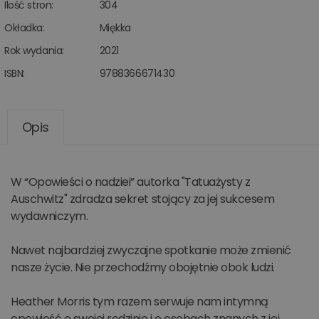
Ilość stron:
304
Okładka:
Miękka
Rok wydania:
2021
ISBN:
9788366671430
Opis
W “Opowieści o nadziei” autorka "Tatuażysty z
Auschwitz" zdradza sekret stojący za jej sukcesem
wydawniczym.
Nawet najbardziej zwyczajne spotkanie może zmienić
nasze życie. Nie przechodźmy obojętnie obok ludzi.
Heather Morris tym razem serwuje nam intymną
opowieść o swojej rodzinie i o osobach znanych z jej