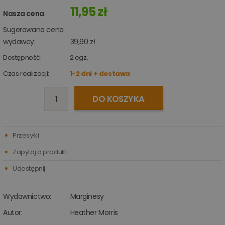
11,95 zł
Nasza cena
:
Sugerowana cena
wydawcy:
39,90 zł
Dostępność:
2
egz.
Czas realizacji:
1-2 dni + dostawa
DO KOSZYKA
Przesyłki
Zapytaj o produkt
Udostępnij
Wydawnictwo:
Marginesy
Autor:
Heather Morris