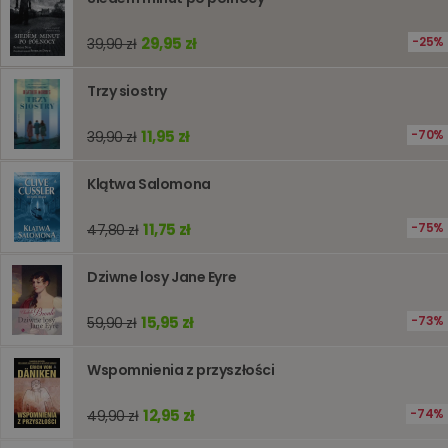
jest uży
liczenia i
śledzeni
29,95 zł
25%
39,90 zł
lub wyda
stronie
internet
pomagaj
Trzy siostry
analizie i
optymali
wydajno
11,95 zł
70%
39,90 zł
strony
internet
Klątwa Salomona
PHPSESSID
Sesja
Cookie
PHP.net
generow
www.oczytani.pl
przez apl
11,75 zł
75%
oparte n
47,80 zł
PHP. Jest
identyfik
ogólneg
Dziwne losy Jane Eyre
przeznac
używany
obsługi
15,95 zł
73%
59,90 zł
zmiennyc
użytkown
Zwykle je
liczba
Wspomnienia z przyszłości
generow
losowo,
jej użyc
12,95 zł
74%
49,90 zł
być spec
dla witry