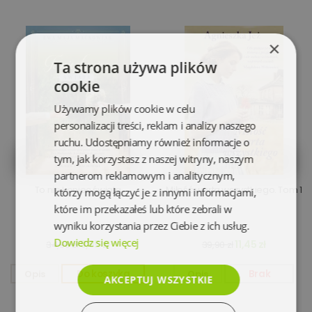
×
Ta strona używa plików
cookie
Używamy plików cookie w celu
personalizacji treści, reklam i analizy naszego
ruchu. Udostępniamy również informacje o
tym, jak korzystasz z naszej witryny, naszym
partnerom reklamowym i analitycznym,
To nie koniec świata
Miłość warta wszystkiego. Tom 1
którzy mogą łączyć je z innymi informacjami,
które im przekazałeś lub które zebrali w
wyniku korzystania przez Ciebie z ich usług.
Dowiedz się więcej
9,95 zł
11,45 zł
34,90 zł
39,90 zł
Opis
Do koszyka
Opis
Brak
AKCEPTUJ WSZYSTKIE