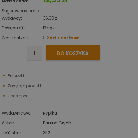
Nasza cena
:
Sugerowana cena
wydawcy:
36,90 zł
Dostępność:
13
egz.
Czas realizacji:
1-2 dni + dostawa
DO KOSZYKA
Przesyłki
Zapytaj o produkt
Udostępnij
Wydawnictwo:
Replika
Autor:
Paulina Grych
Ilość stron:
352