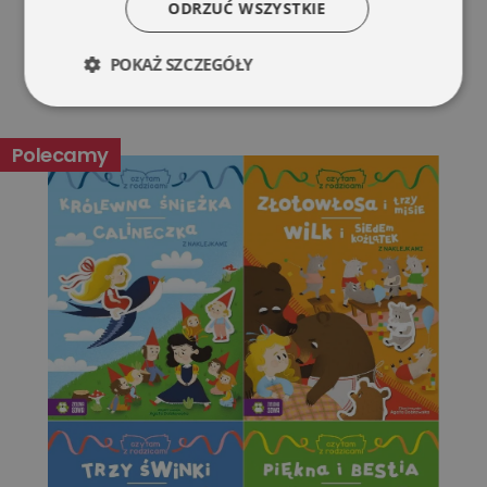
ODRZUĆ WSZYSTKIE
POKAŻ SZCZEGÓŁY
Niezbędne
Wydajność
Polecamy
Targetowanie
Funkcjonalność
Niesklasyfikowane
Niezbędne
Wydajność
Targetowanie
Funkcjonalność
Niesklasyfikowane