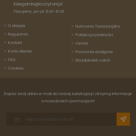
stanowi istotną
ksiegarnia@oczytani.pl
każdej
aktualizację
odwiedza
powszechnie
Pracujemy: pn-pt: 8:00-16:00
strony i s
używanej usługi
do liczeni
analitycznej
śledzenia
Google. Ten pli
O sklepie
odsłon.
Hurtownia Tania książka
cookie służy do
rozróżniania
Regulamin
Polityka prywatności
unikalnych
użytkowników
Kontakt
Cennik
poprzez
przypisanie
Konto klienta
Ponownie dostępne
losowo
wygenerowanej
FAQ
Dla bibliotek i szkół
liczby jako
identyfikatora
Cookies
klienta. Jest on
uwzględniony 
każdym żądani
strony w
witrynie i służy
do obliczania
Dopisz swój adres e-mail do naszej subskrypcji i otrzymuj informacje
danych
dotyczących
o nowościach i promocjach!
odwiedzających
sesji i kampanii
na potrzeby
raportów
analitycznych
witryn.