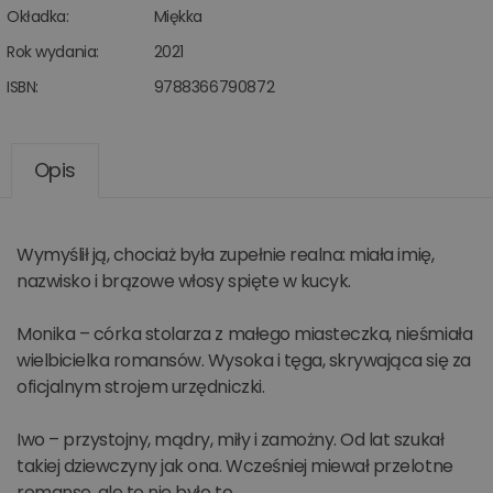
Okładka:
Miękka
Rok wydania:
2021
ISBN:
9788366790872
Opis
Wymyślił ją, chociaż była zupełnie realna: miała imię,
nazwisko i brązowe włosy spięte w kucyk.
Monika – córka stolarza z małego miasteczka, nieśmiała
wielbicielka romansów. Wysoka i tęga, skrywająca się za
oficjalnym strojem urzędniczki.
Iwo – przystojny, mądry, miły i zamożny. Od lat szukał
takiej dziewczyny jak ona. Wcześniej miewał przelotne
romanse, ale to nie było to.