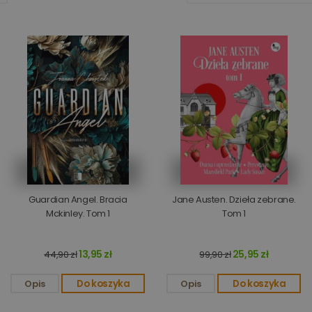
Guardian Angel. Bracia
Jane Austen. Dzieła zebrane.
Mckinley. Tom 1
Tom 1
13,95 zł
25,95 zł
44,90 zł
99,90 zł
Opis
Do koszyka
Opis
Do koszyka