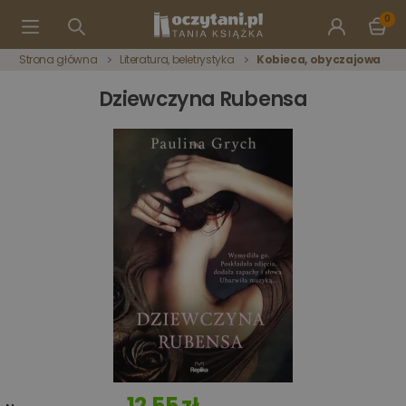
0
Strona główna
Literatura, beletrystyka
Kobieca, obyczajowa
Dziewczyna Rubensa
12,55 zł