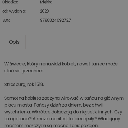
Okładka:
Miękka
Rok wydania:
2023
ISBN:
9788324092727
Opis
W świecie, który nienawidzi kobiet, nawet taniec może
stać się grzechem
Strasburg, rok 1518.
Samotna kobieta zaczyna wirować w tańcu na głównym
placu miasta. Tańczy dzień za dniem, bez chwili
wytchnienia. Wkrótce dołączają do niej setki innych. Czy
to opętanie? A może manifest kobiecej siły? Władający
miastem mężczyźni są mocno zaniepokojeni.