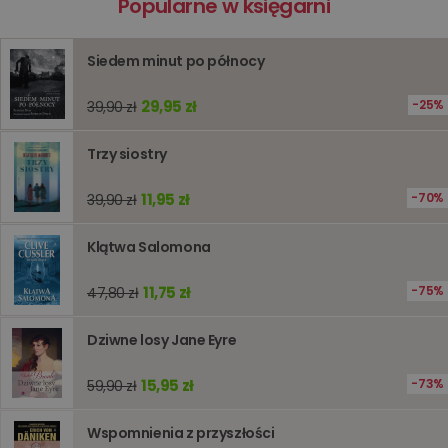
Popularne w księgarni
prywatności Google
licznik
www.oczytani.pl
1 godzina
Ten plik
jest uży
liczenia i
Siedem minut po północy
śledzeni
lub wyda
stronie
29,95 zł
internet
25%
39,90 zł
pomagaj
analizie i
optymali
Trzy siostry
wydajno
strony
internet
11,95 zł
70%
39,90 zł
PHPSESSID
Sesja
Cookie
PHP.net
generow
www.oczytani.pl
Klątwa Salomona
przez apl
oparte n
PHP. Jest
identyfik
11,75 zł
75%
47,80 zł
ogólneg
przeznac
używany
Dziwne losy Jane Eyre
obsługi
zmiennyc
użytkown
15,95 zł
73%
59,90 zł
Zwykle je
liczba
generow
losowo,
Wspomnienia z przyszłości
jej użyc