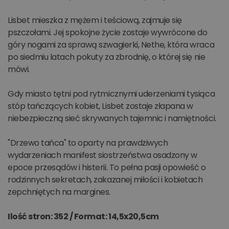
Lisbet mieszka z mężem i teściową, zajmuje się
pszczołami. Jej spokojne życie zostaje wywrócone do
góry nogami za sprawą szwagierki, Nethe, która wraca
po siedmiu latach pokuty za zbrodnię, o której się nie
mówi.
Gdy miasto tętni pod rytmicznymi uderzeniami tysiąca
stóp tańczących kobiet, Lisbet zostaje złapana w
niebezpieczną sieć skrywanych tajemnic i namiętności.
"Drzewo tańca" to oparty na prawdziwych
wydarzeniach manifest siostrzeństwa osadzony w
epoce przesądów i histerii. To pełna pasji opowieść o
rodzinnych sekretach, zakazanej miłości i kobietach
zepchniętych na margines.
Ilość stron: 352 /
Format: 14,5x20,5cm