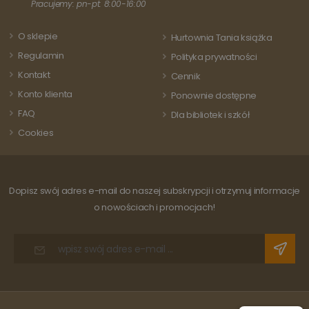
aktualizację
Pracujemy: pn-pt: 8:00-16:00
odwiedza
powszechnie
strony i s
używanej usługi
do liczeni
analitycznej
O sklepie
Hurtownia Tania książka
śledzenia
Google. Ten pli
odsłon.
cookie służy do
Regulamin
Polityka prywatności
rozróżniania
unikalnych
Kontakt
Cennik
użytkowników
poprzez
Konto klienta
Ponownie dostępne
przypisanie
losowo
FAQ
Dla bibliotek i szkół
wygenerowanej
liczby jako
Cookies
identyfikatora
klienta. Jest on
uwzględniony 
każdym żądani
strony w
witrynie i służy
Dopisz swój adres e-mail do naszej subskrypcji i otrzymuj informacje
do obliczania
danych
o nowościach i promocjach!
dotyczących
odwiedzających
sesji i kampanii
na potrzeby
raportów
analitycznych
witryn.