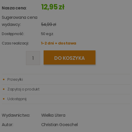
12,95 zł
Nasza cena
:
Sugerowana cena
wydawcy:
54,99 zł
Dostępność:
50
egz.
Czas realizacji:
1-2 dni + dostawa
DO KOSZYKA
Przesyłki
Zapytaj o produkt
Udostępnij
Wydawnictwo:
Wielka Litera
Autor:
Christian Goeschel