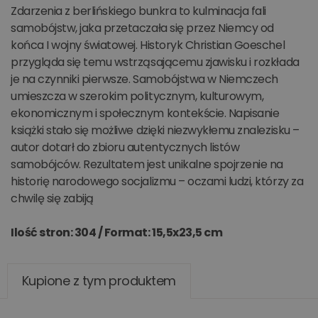
Zdarzenia z berlińskiego bunkra to kulminacja fali
samobójstw, jaka przetaczała się przez Niemcy od
końca I wojny światowej. Historyk Christian Goeschel
przygląda się temu wstrząsającemu zjawisku i rozkłada
je na czynniki pierwsze. Samobójstwa w Niemczech
umieszcza w szerokim politycznym, kulturowym,
ekonomicznym i społecznym kontekście. Napisanie
książki stało się możliwe dzięki niezwykłemu znalezisku –
autor dotarł do zbioru autentycznych listów
samobójców. Rezultatem jest unikalne spojrzenie na
historię narodowego socjalizmu – oczami ludzi, którzy za
chwilę się zabiją
Ilość stron: 304 /
Format: 15,5x23,5 cm
Kupione z tym produktem