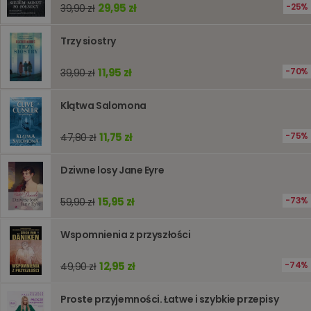
liczenia i
29,95 zł
25%
39,90 zł
śledzeni
lub wyda
stronie
internet
Trzy siostry
pomagaj
analizie i
optymali
11,95 zł
70%
39,90 zł
wydajno
strony
internet
Klątwa Salomona
PHPSESSID
Sesja
Cookie
PHP.net
generow
www.oczytani.pl
11,75 zł
75%
47,80 zł
przez apl
oparte n
PHP. Jest
identyfik
Dziwne losy Jane Eyre
ogólneg
przeznac
używany
15,95 zł
73%
59,90 zł
obsługi
zmiennyc
użytkown
Wspomnienia z przyszłości
Zwykle je
liczba
generow
losowo,
12,95 zł
74%
49,90 zł
jej użyc
być spec
dla witry
Proste przyjemności. Łatwe i szybkie przepisy
dobrym