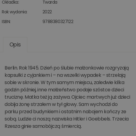
Okładka:
Twarda
Rok wydania:
2022
ISBN:
9788380327122
Opis
Berlin. Rok 1945. Dzień po ślubie małżonkowie rozgryzają
kapsułki z cyjankiem i – na wszelki wypadek – strzelają
sobie w skronie. W tym samym miejscu, zaledwie kilka
godzin później, inne małżeństwo podaje szóstce dzieci
truciznę. Matka też ją zażywa. Ojciec martwych już dzieci
dobija żonę strzałem w tył głowy. Sam wychodzi do
parku przed budynkiem i ostatnim nabojem kończy ze
sobą. Ludzie ci noszą nazwiska Hitler i Goebbels. Trzecia
Rzesza ginie samobójczą śmiercią.