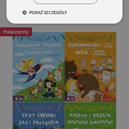
POKAŻ SZCZEGÓŁY
Niezbędne
Wydajność
Polecamy
Targetowanie
Funkcjonalność
Niesklasyfikowane
Niezbędne
Wydajność
Targetowanie
Funkcjonalność
Niesklasyfikowane
Niezbędne pliki cookie umożliwiają korzystanie z