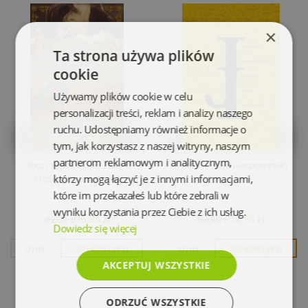
×
Ta strona używa plików
cookie
Używamy plików cookie w celu
personalizacji treści, reklam i analizy naszego
ruchu. Udostępniamy również informacje o
tym, jak korzystasz z naszej witryny, naszym
partnerom reklamowym i analitycznym,
Obca. Apteka pod Złotym
Książka moich wspomnień
którzy mogą łączyć je z innymi informacjami,
Moździerzem. Tom 1
które im przekazałeś lub które zebrali w
wyniku korzystania przez Ciebie z ich usług.
15,95 zł
14,95 zł
42,00 zł
64,90 zł
Dowiedz się więcej
Opis
Do koszyka
Opis
Do koszyka
AKCEPTUJ WSZYSTKIE
ODRZUĆ WSZYSTKIE