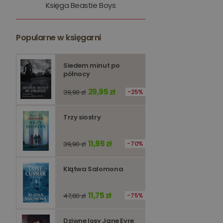
Księga Beastie Boys
kqs_token
kqs_przechowalnia
Popularne w księgarni
licznik
Polityce 
Siedem minut po
północy
PHPSESSID
29,95 zł
39,90 zł
25%
Trzy siostry
Nazwa
11,95 zł
39,90 zł
70%
Nazwa
_ga_Q25NFDH6D8
_ga_PF5CNRJ3W2
Klątwa Salomona
_gid
_ga
11,75 zł
47,80 zł
75%
Dziwne losy Jane Eyre