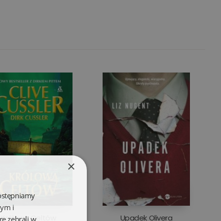
×
dostępniamy
wym i
Królowa Celtów
Upadek Olivera
re zebrali w