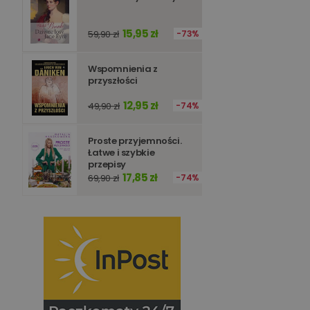
15,95 zł
59,90 zł
73%
Wspomnienia z
przyszłości
12,95 zł
49,90 zł
74%
Proste przyjemności.
Łatwe i szybkie
przepisy
17,85 zł
69,90 zł
74%