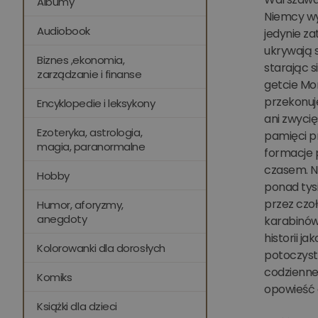
Albumy
Niemcy wy
Audiobook
jedynie za
ukrywają s
Biznes ,ekonomia,
starając s
zarządzanie i finanse
getcie Mor
przekonuje
Encyklopedie i leksykony
ani zwycię
Ezoteryka, astrologia,
pamięci p
magia, paranormalne
formacje 
czasem. Na
Hobby
ponad tys
przez czoł
Humor, aforyzmy,
anegdoty
karabinów,
historii j
Kolorowanki dla dorosłych
potoczysta
codzienneg
Komiks
opowieść 
Książki dla dzieci