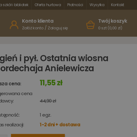
a szkół i bibliotek
Oferta hurtowa
Płatności
Wysyłka
Kontakt
Konto klienta
Twój koszyk
/
Załóż konto
Zaloguj się
0 szt (0,00 zł)
gień i pył. Ostatnia wiosna
ordechaja Anielewicza
11,55 zł
sza cena
:
gerowana cena
dawcy:
44,90 zł
stępność:
1
egz.
s realizacji:
1-2 dni + dostawa