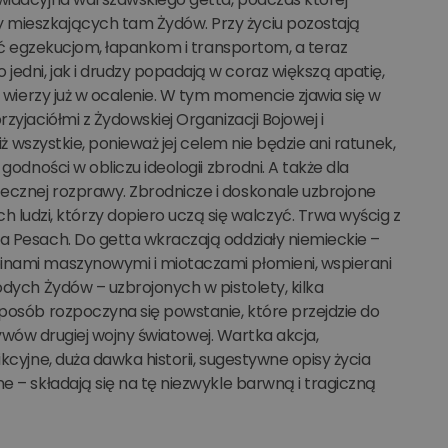
y mieszkających tam Żydów. Przy życiu pozostają
ujść egzekucjom, łapankom i transportom, a teraz
edni, jak i drudzy popadają w coraz większą apatię,
e wierzy już w ocalenie. W tym momencie zjawia się w
zyjaciółmi z Żydowskiej Organizacji Bojowej i
iż wszystkie, ponieważ jej celem nie będzie ani ratunek,
godności w obliczu ideologii zbrodni. A także dla
ecznej rozprawy. Zbrodnicze i doskonale uzbrojone
udzi, którzy dopiero uczą się walczyć. Trwa wyścig z
ta Pesach. Do getta wkraczają oddziały niemieckie –
binami maszynowymi i miotaczami płomieni, wspierani
odych Żydów – uzbrojonych w pistolety, kilka
sposób rozpoczyna się powstanie, które przejdzie do
zrywów drugiej wojny światowej. Wartka akcja,
kcyjne, duża dawka historii, sugestywne opisy życia
e – składają się na tę niezwykle barwną i tragiczną