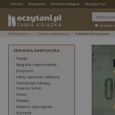
Nowości
Wyprzedaż
Ponownie dostępne
Dlaczego my?
szukaj w 
Strona główna
Literatura, beletrystyka
Powieść historyczna
Literatura, beletrystyka
Poezja
Biografie i wspomnienia
Erotyczna
Fakty, reportaże, felietony
Fantastyka, Fantasy,
Science fiction
Horror
Klasyka
Kobieca, obyczajowa
Kryminał