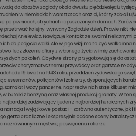
wożą do obozów zagłady około dwustu pięćdziesięciu tysięc
trudnieni w niemieckich warsztatach oraz ci, którzy zdołali 
ię po piwnicach, strychach i opuszczonych domach. Zarówno j
ię przetrwać kolejny, wyrwany Zagładzie dzień. Prawie nikt ni
dechaj Anielewicz. Nawiązuje kontakt ze swoimi nielicznymi pr
 ich do podjęcia walki. Ale w jego wizji ma to być walka inna n
stwo, lecz złożenie ofiary z własnego życia w imię zachowania 
rzyszłych pokoleń. Obydwie strony przygotowują się do ostat
przeciw charyzmatycznemu przywódcy oraz garstce młodych l
dchodzi 19 kwietnia 1943 roku, przeddzień żydowskiego świę
iąc esesmanów, policjantów i żołnierzy, dysponujących kara
g, samolot i wozy pancerne. Naprzeciw nich staje kilkuset mł
 w butelki z benzyną oraz własnej produkcji granaty. W ten 
ako najbardziej zadziwiający i jeden z najbardziej heroicznych 
 narracja i wyjątkowe postaci – zarówno autentyczne, jak i fi
o getta oraz liczne i ekspresyjnie oddane sceny batalistyczn
o niezrównanym męstwie, poświęceniu i ofierze.