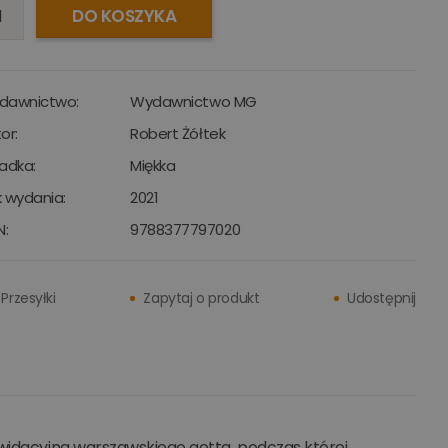
DO KOSZYKA
dawnictwo:
Wydawnictwo MG
or:
Robert Żółtek
adka:
Miękka
 wydania:
2021
N:
9788377797020
Przesyłki
Zapytaj o produkt
Udostępnij
kwidacyjna warszawskiego getta, podczas której