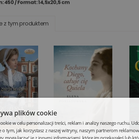
n: 450 /
Format: 14,5x20,5 cm
e z tym produktem
żywa plików cookie
kie w celu personalizacji treści, reklam i analizy naszego ruchu. U
e o tym, jak korzystasz z naszej witryny, naszym partnerom reklamo
 zwycięstwa
Kochany Diego, całuje cię
zy mogą łączyć je z innymi informacjami, które im przekazałeś lub któ