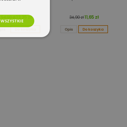
13,35 zł
11,65 zł
54,90 zł
34,90 zł
 WSZYSTKIE
pis
Do koszyka
Opis
Do koszyka
esklasyfikowane
e
użytkownika i