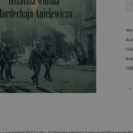
Wy
Aut
Okł
Rok
ISB
– wrzesień 1942 roku. Dobiega właśnie końca wielka akcja li