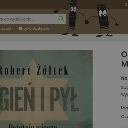
Dl
opisach
tylko dostępne
O
M
Na
Su
wy
Do
Cza