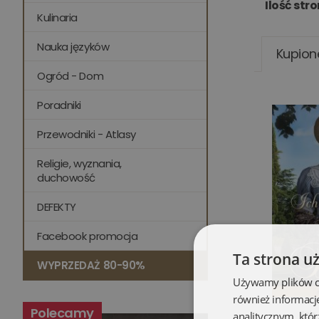
Ilość stro
Kulinaria
Nauka języków
Kupion
Ogród - Dom
Poradniki
Przewodniki - Atlasy
Religie, wyznania,
duchowość
DEFEKTY
Facebook promocja
Ta strona u
WYPRZEDAŻ 80-90%
Używamy plików coo
również informacj
Polecamy
Ich
analitycznym, któr