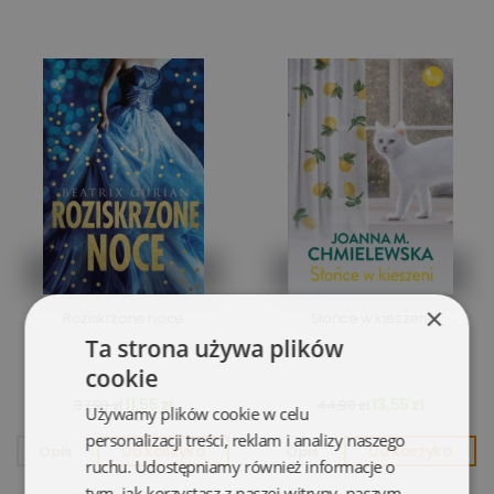
×
Roziskrzone noce
Słońce w kieszeni
Ta strona używa plików
cookie
11,55 zł
13,55 zł
37,90 zł
44,90 zł
Używamy plików cookie w celu
personalizacji treści, reklam i analizy naszego
Opis
Do koszyka
Opis
Do koszyka
ruchu. Udostępniamy również informacje o
tym, jak korzystasz z naszej witryny, naszym