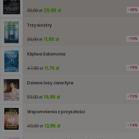
kqs_przechowalnia
www.oczytani.pl
1 tydzień
Ten plik
jest uży
29,95 zł
25%
39,90 zł
przecho
preferenc
użytkown
Trzy siostry
informacj
tymczas
związany
koszyki
11,95 zł
70%
39,90 zł
zakupó
użytkown
sesji
Klątwa Salomona
przegląd
Polityce
prywatności Google
licznik
www.oczytani.pl
1 godzina
Ten plik
11,75 zł
75%
47,80 zł
jest uży
liczenia i
śledzeni
lub wyda
Dziwne losy Jane Eyre
stronie
internet
pomagaj
15,95 zł
73%
59,90 zł
analizie i
optymali
wydajno
Wspomnienia z przyszłości
strony
internet
12,95 zł
74%
49,90 zł
PHPSESSID
Sesja
Cookie
PHP.net
generow
www.oczytani.pl
przez apl
oparte n