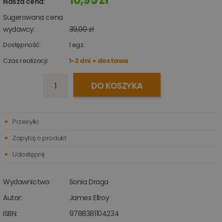
Nasza cena
:
Sugerowana cena
wydawcy:
39,00 zł
Dostępność:
1
egz.
Czas realizacji:
1-2 dni + dostawa
DO KOSZYKA
Przesyłki
Zapytaj o produkt
Udostępnij
Wydawnictwo:
Sonia Draga
Autor:
James Ellroy
ISBN:
9788381104234