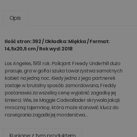
Opis
Ilość stron: 392 / Okładka: Miękka / Format:
14,5x20,5 cm / Rok wyd: 2018
Los Angeles, 1951 rok. Policjant Freedy Underhill dużo
pracuje, gra w golfa i szuka towarzystwa samotnych
kobiet na jedną noc. Kiedy jedna z jego partnerek
zostaje w brutalny sposób zamordowana, Freddy
postanawia za wszelką cenę wyjaśnić zagadkę jej
śmierci. Wie, że Maggie Cadwallader skrywała jakąś
mroczną tajemnicę, która może stanowić klucz do
rozwiązania zagadki jej morderstwa…
Kupione z tym produktem