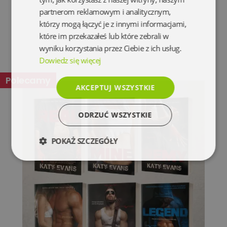
partnerom reklamowym i analitycznym,
którzy mogą łączyć je z innymi informacjami,
które im przekazałeś lub które zebrali w
wyniku korzystania przez Ciebie z ich usług.
Dowiedz się więcej
Polecamy
AKCEPTUJ WSZYSTKIE
ODRZUĆ WSZYSTKIE
POKAŻ SZCZEGÓŁY
Niezbędne
Wydajność
Targetowanie
Funkcjonalność