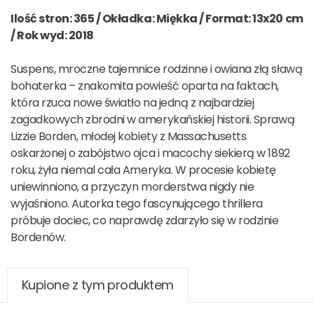
Ilość stron: 365 / Okładka: Miękka / Format: 13x20 cm
/ Rok wyd: 2018
Suspens, mroczne tajemnice rodzinne i owiana złą sławą
bohaterka – znakomita powieść oparta na faktach,
która rzuca nowe światło na jedną z najbardziej
zagadkowych zbrodni w amerykańskiej historii. Sprawą
Lizzie Borden, młodej kobiety z Massachusetts
oskarżonej o zabójstwo ojca i macochy siekierą w 1892
roku, żyła niemal cała Ameryka. W procesie kobietę
uniewinniono, a przyczyn morderstwa nigdy nie
wyjaśniono. Autorka tego fascynującego thrillera
próbuje dociec, co naprawdę zdarzyło się w rodzinie
Bordenów.
Kupione z tym produktem