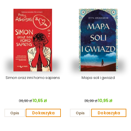
Simon oraz inni homo sapiens
Mapa soli i gwiazd
10,65 zł
10,95 zł
36,90 zł
39,99 zł
Opis
Do koszyka
Opis
Do koszyka