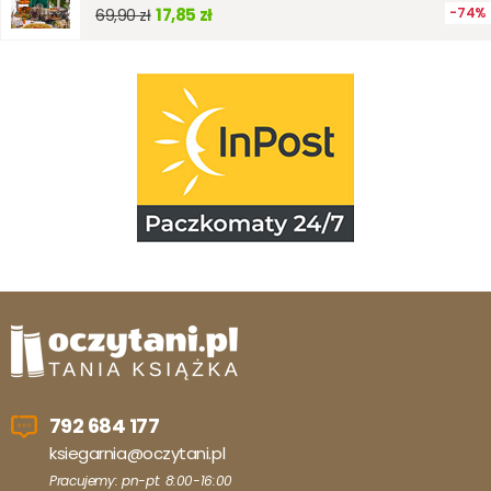
17,85 zł
74%
69,90 zł
792 684 177
ksiegarnia@oczytani.pl
Pracujemy: pn-pt: 8:00-16:00