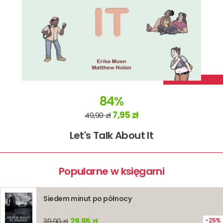
84%
7,95 zł
49,90 zł
Let's Talk About It
Popularne w księgarni
Siedem minut po północy
29,95 zł
25%
39,90 zł