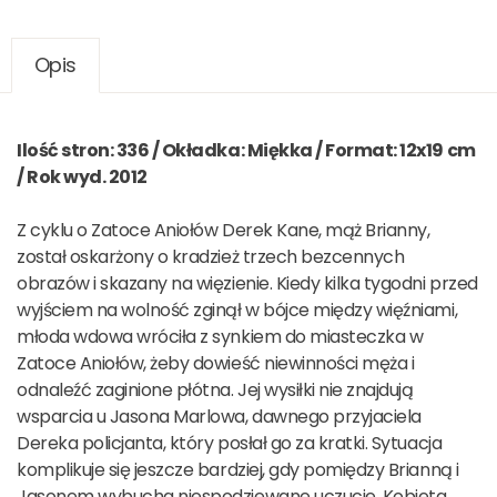
Opis
Ilość stron: 336 / Okładka: Miękka / Format: 12x19 cm
/ Rok wyd. 2012
Z cyklu o Zatoce Aniołów Derek Kane, mąż Brianny,
został oskarżony o kradzież trzech bezcennych
obrazów i skazany na więzienie. Kiedy kilka tygodni przed
wyjściem na wolność zginął w bójce między więźniami,
młoda wdowa wróciła z synkiem do miasteczka w
Zatoce Aniołów, żeby dowieść niewinności męża i
odnaleźć zaginione płótna. Jej wysiłki nie znajdują
wsparcia u Jasona Marlowa, dawnego przyjaciela
Dereka policjanta, który posłał go za kratki. Sytuacja
komplikuje się jeszcze bardziej, gdy pomiędzy Brianną i
Jasonem wybucha niespodziewane uczucie. Kobieta