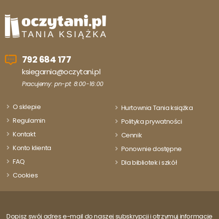
792 684 177
ksiegarnia@oczytani.pl
Pracujemy: pn-pt: 8:00-16:00
O sklepie
Hurtownia Tania książka
Regulamin
Polityka prywatności
Kontakt
Cennik
Konto klienta
Ponownie dostępne
FAQ
Dla bibliotek i szkół
Cookies
Dopisz swój adres e-mail do naszej subskrypcji i otrzymuj informacje