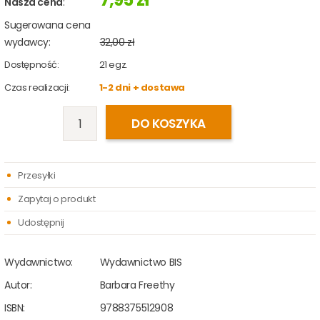
Nasza cena
:
Sugerowana cena
wydawcy:
32,00 zł
Dostępność:
21
egz.
Czas realizacji:
1-2 dni + dostawa
DO KOSZYKA
Przesyłki
Zapytaj o produkt
Udostępnij
Wydawnictwo:
Wydawnictwo BIS
Autor:
Barbara Freethy
ISBN:
9788375512908