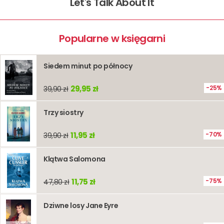
Let's Talk About It
Popularne w księgarni
Siedem minut po północy
29,95 zł
25%
39,90 zł
Trzy siostry
11,95 zł
70%
39,90 zł
Klątwa Salomona
11,75 zł
75%
47,80 zł
Dziwne losy Jane Eyre