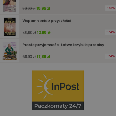
internet
15,95 zł
73%
59,90 zł
PHPSESSID
Sesja
Cookie
PHP.net
generow
www.oczytani.pl
przez apl
Wspomnienia z przyszłości
oparte n
PHP. Jest
identyfik
12,95 zł
74%
49,90 zł
ogólneg
przeznac
używany
obsługi
Proste przyjemności. Łatwe i szybkie przepisy
zmiennyc
użytkown
Zwykle je
17,85 zł
74%
69,90 zł
liczba
generow
losowo,
jej użyc
być spec
dla witry
dobrym
przykład
utrzymy
statusu
zalogow
użytkow
między
stronami