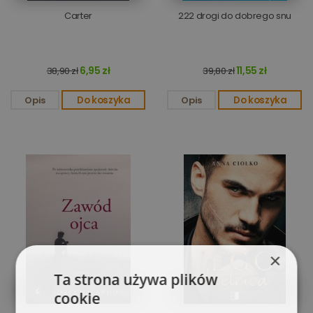
Carter
222 drogi do dobrego snu
6,95 zł
11,55 zł
38,90 zł
39,80 zł
Opis
Do koszyka
Opis
Do koszyka
×
Ta strona używa plików
cookie