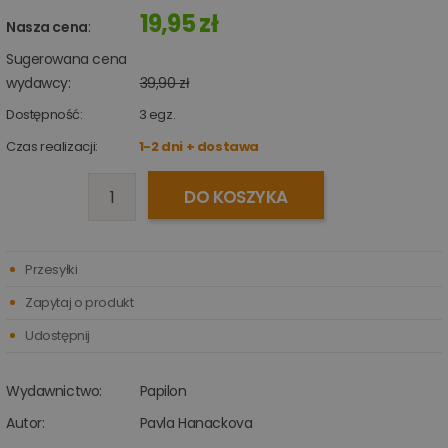
19,95 zł
Nasza cena
:
Sugerowana cena
wydawcy:
39,90 zł
Dostępność:
3
egz.
Czas realizacji:
1-2 dni + dostawa
DO KOSZYKA
Przesyłki
Zapytaj o produkt
Udostępnij
Wydawnictwo:
Papilon
Autor:
Pavla Hanackova