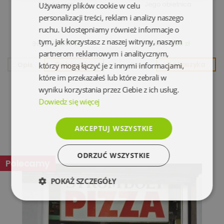
Zawód ojca
Jego obietnica
Używamy plików cookie w celu
personalizacji treści, reklam i analizy naszego
ruchu. Udostępniamy również informacje o
tym, jak korzystasz z naszej witryny, naszym
10,55 zł
11,95 zł
37,00 zł
41,90 zł
partnerom reklamowym i analitycznym,
Opis
Do koszyka
Opis
Do koszyka
którzy mogą łączyć je z innymi informacjami,
które im przekazałeś lub które zebrali w
wyniku korzystania przez Ciebie z ich usług.
Dowiedz się więcej
AKCEPTUJ WSZYSTKIE
ODRZUĆ WSZYSTKIE
Polecamy
POKAŻ SZCZEGÓŁY
Niezbędne
Wydajność