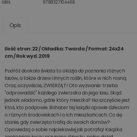
ISBN:
9788327104465
Opis
Ilość stron: 22 / Okładka: Twarda / Format: 24x24
cm / Rok wyd. 2019
Podróż dookoła świata to okazja do poznania różnych
lasów, a także drzew i innych roślin, które w nich rosną.
Oraz, oczywiście, ZWIERZĄT! Oto wyzwanie: trzeba
"odprowadzić" każdego zwierzaka do jego lasu. Skąd
jednak wiadomo, gdzie który mieszka? Na szczęście jest
ktoś, kto podpowie. Bohater tej książki opowie dzieciom
o różnych środowiskach i o ich mieszkańcach. Co się
stanie, gdy zwierzęta trafią do swoich domów?
Opowiedzą o sobie najciekawiej jak potrafią! Książka
znakomicie łączy przyjazne dziecku, pełne detali