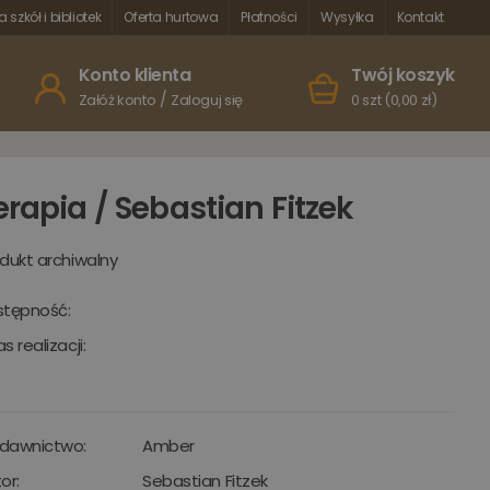
a szkół i bibliotek
Oferta hurtowa
Płatności
Wysyłka
Kontakt
Konto klienta
Twój koszyk
/
Załóż konto
Zaloguj się
0 szt (0,00 zł)
erapia / Sebastian Fitzek
dukt archiwalny
stępność:
s realizacji:
dawnictwo:
Amber
or:
Sebastian Fitzek