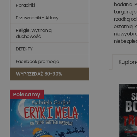
badania. P
Poradniki
targanej 
Przewodniki - Atlasy
rzadką odm
ostatniej 
Religie, wyznania,
niewyobra
duchowość
niebezpiec
DEFEKTY
Facebook promocja
Kupion
WYPRZEDAŻ 80-90%
Polecamy