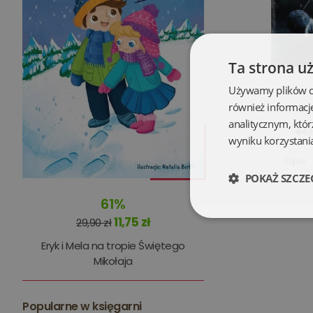
Ta strona u
Używamy plików coo
również informacj
analitycznym, któr
44,8
wyniku korzystania
Opis
POKAŻ SZCZE
61%
11,75 zł
Niezbędne
29,90 zł
Eryk i Mela na tropie Świętego
Mikołaja
Popularne w księgarni