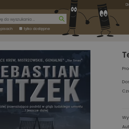
Dl
opisach
tylko dostępne
T
Pro
Do
Cza
Wy
Aut