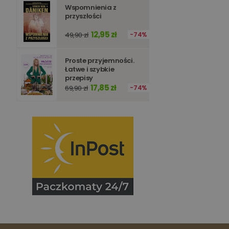
Wspomnienia z
Nazwa
Nazwa
przyszłości
_ga_Q25NFDH6D8
12,95 zł
_ga_PF5CNRJ3W2
49,90 zł
74%
_gid
_ga
Proste przyjemności.
Łatwe i szybkie
przepisy
17,85 zł
69,90 zł
74%