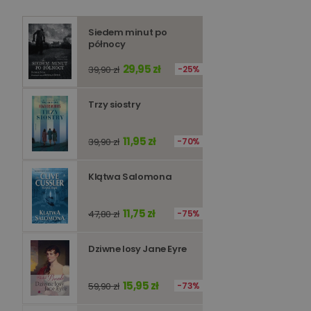
Siedem minut po
Niezbędne pliki cookie
zarządzanie kontem. B
północy
29,95 zł
39,90 zł
25%
Nazwa
kqs_koszyk
Trzy siostry
kqs_panel
kqs_token
11,95 zł
39,90 zł
70%
kqs_przechowalnia
Klątwa Salomona
licznik
Polityce 
11,75 zł
47,80 zł
75%
PHPSESSID
Dziwne losy Jane Eyre
15,95 zł
59,90 zł
73%