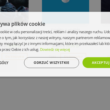
żywa plików cookie
Truciciel
Książka o wodzie
kie w celu personalizacji treści, reklam i analizy naszego ruchu. U
e o tym, jak korzystasz z naszej witryny, naszym partnerom reklamo
zy mogą łączyć je z innymi informacjami, które im przekazałeś lub któ
12,95 zł
19,95 zł
0 zł
44,90 zł
 przez Ciebie z ich usług.
Dowiedz się więcej
Do koszyka
Opis
Do koszyka
O
GÓŁY
ODRZUĆ WSZYSTKIE
AKCEPTUJ
Wydajność
Targetowanie
Funkcjonalność
Ni