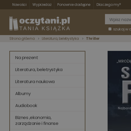
Nowości
Wyprzedaż
Ponownie dostępne
Dlaczego my?
szukaj w 
Strona główna
Literatura, beletrystyka
Thriller
Na prezent
Literatura, beletrystyka
Literatura naukowa
Albumy
Audiobook
Biznes ,ekonomia,
zarządzanie i finanse