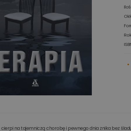
Ilo
Okł
For
Rok
ISB
cierpi na tajemniczą chorobę i pewnego dnia znika bez śladu