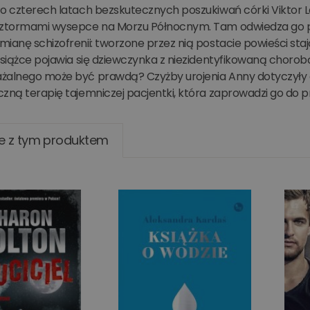
o czterech latach bezskutecznych poszukiwań córki Viktor La
sztormami wysepce na Morzu Północnym. Tam odwiedza go pi
ianę schizofrenii: tworzone przez nią postacie powieści stają si
książce pojawia się dziewczynka z niezidentyfikowaną chorobą
żalnego może być prawdą? Czyżby urojenia Anny dotyczyły o
zną terapię tajemniczej pacjentki, która zaprowadzi go do p
e z tym produktem