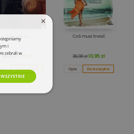
×
Dziennikarz
Coś musi trwać
dostępniamy
wym i
re zebrali w
11,95 zł
10,95 zł
38,90 zł
36,90 zł
pis
Do koszyka
Opis
Do koszyka
 WSZYSTKIE
esklasyfikowane