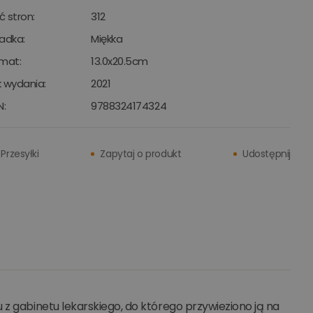
ść stron:
312
adka:
Miękka
mat:
13.0x20.5cm
 wydania:
2021
N:
9788324174324
Przesyłki
Zapytaj o produkt
Udostępnij
 z gabinetu lekarskiego, do którego przywieziono ją na