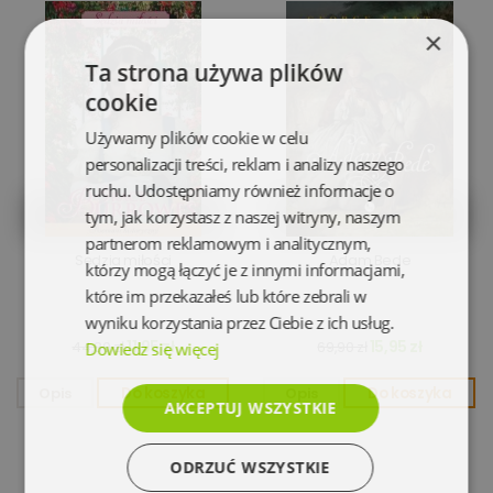
×
Ta strona używa plików
cookie
Używamy plików cookie w celu
personalizacji treści, reklam i analizy naszego
ruchu. Udostępniamy również informacje o
tym, jak korzystasz z naszej witryny, naszym
partnerom reklamowym i analitycznym,
Sędzia miłości
Adam Bede
którzy mogą łączyć je z innymi informacjami,
które im przekazałeś lub które zebrali w
wyniku korzystania przez Ciebie z ich usług.
11,95 zł
15,95 zł
44,80 zł
69,90 zł
Dowiedz się więcej
Opis
Do koszyka
Opis
Do koszyka
AKCEPTUJ WSZYSTKIE
ODRZUĆ WSZYSTKIE