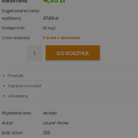
Nasza cena
:
Sugerowana cena
wydawcy:
37,80 zł
Dostępność:
82
egz.
Czas realizacji:
1-2 dni + dostawa
DO KOSZYKA
Przesyłki
Zapytaj o produkt
Udostępnij
Wydawnictwo:
Amber
Autor:
Lauren Rowe
Ilość stron:
336