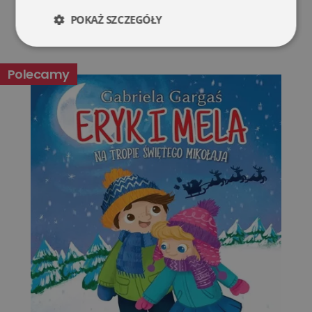
POKAŻ SZCZEGÓŁY
Niezbędne
Wydajność
Polecamy
Targetowanie
Funkcjonalność
Niesklasyfikowane
Niezbędne
Wydajność
Targetowanie
Funkcjonalność
Niesklasyfikowane
Niezbędne pliki cookie umożliwiają korzystanie z
podstawowych funkcji strony internetowej, takich jak