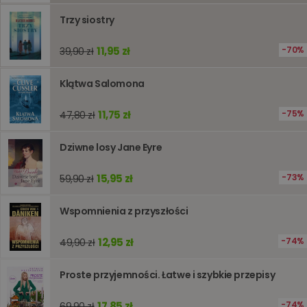
lub wyda
Trzy siostry
stronie
internet
pomagaj
analizie i
11,95 zł
70%
39,90 zł
optymali
wydajno
strony
Klątwa Salomona
internet
PHPSESSID
Sesja
Cookie
PHP.net
11,75 zł
75%
47,80 zł
generow
www.oczytani.pl
przez apl
oparte n
PHP. Jest
Dziwne losy Jane Eyre
identyfik
ogólneg
przeznac
15,95 zł
73%
59,90 zł
używany
obsługi
zmiennyc
Wspomnienia z przyszłości
użytkown
Zwykle je
liczba
generow
12,95 zł
74%
49,90 zł
losowo,
jej użyc
być spec
Proste przyjemności. Łatwe i szybkie przepisy
dla witry
dobrym
przykład
17,85 zł
74%
69,90 zł