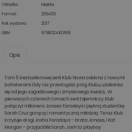
Okładka:
Miękka
Format:
205x130
Rok wydania:
2017
ISBN:
9788324163168
Opis
Tom 5 bestsellerowej serii Klub Nowa odsłona z nowymi
bohaterami Gdy raz przestąpisz próg Klubu, uzależnisz
się od jego zagadkowego i zmysłowego świata... W
pierwszych czterech tomach serii tajemniczy Klub
połączył milionera Jonasa Faradaya i piękną studentkę
Sarah Cruz gorącą i romantyczną miłością. Teraz Klub
krzyżuje drogi Josha Faradaya – brata Jonasa, i Kat
Morgan – przyjaciółki Sarah. Josh to playboy