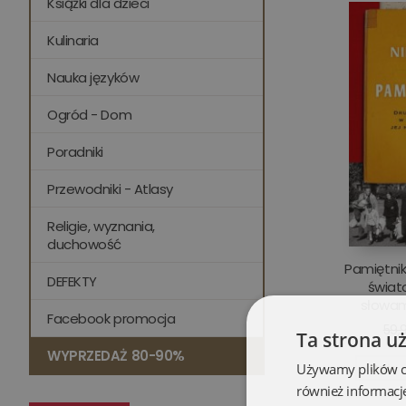
Książki dla dzieci
Kulinaria
Nauka języków
Ogród - Dom
Poradniki
Przewodniki - Atlasy
Religie, wyznania,
duchowość
Pamiętnik
DEFEKTY
świat
słowam
Facebook promocja
59,9
Ta strona u
WYPRZEDAŻ 80-90%
Używamy plików coo
Opis
również informacj