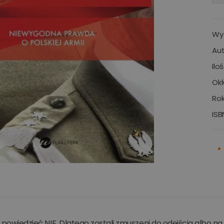
Wy
Aut
Ilo
Okł
Rok
ISB
ię powiedzieć NIE. Dlatego zostali zmuszeni do odejścia albo n