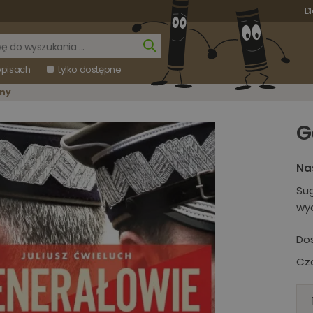
Dl
opisach
tylko dostępne
ony
G
Na
Su
wy
Do
Cza