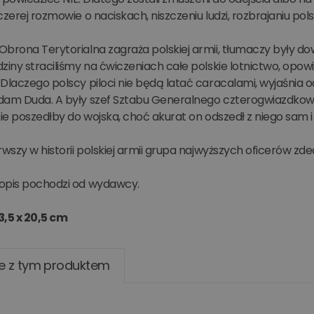
czerej rozmowie o naciskach, niszczeniu ludzi, rozbrajaniu po
brona Terytorialna zagraża polskiej armii, tłumaczy były do
ziny straciliśmy na ćwiczeniach całe polskie lotnictwo, opo
Dlaczego polscy piloci nie będą latać caracalami, wyjaśnia
dam Duda. A były szef Sztabu Generalnego czterogwiazdkowy
nie poszedłby do wojska, choć akurat on odszedł z niego sam i
rwszy w historii polskiej armii grupa najwyższych oficerów z
opis pochodzi od wydawcy.
3,5 x 20,5 cm
e z tym produktem