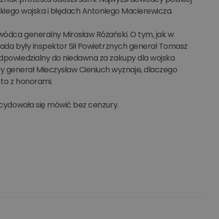
lskiego wojska i błędach Antoniego Macierewicza.
wódca generalny Mirosław Różański. O tym, jak w
wiada były inspektor Sił Powietrznych generał Tomasz
 odpowiedzialny do niedawna za zakupy dla wojska
 generał Mieczysław Cieniuch wyznaje, dlaczego
 to z honorami.
decydowała się mówić bez cenzury.