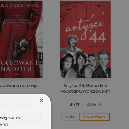
rabowane nadzieje
Artyści '44. Gwiazdy w
Powstaniu Warszawskim
×
15,65 zł
14,95 zł
49,90 zł
49,99 zł
dostępniamy
pis
Do koszyka
Opis
Do koszyka
wym i