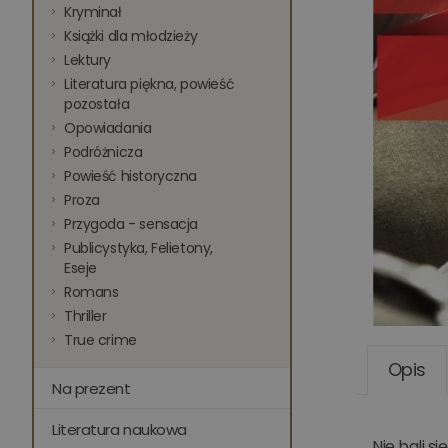
Kryminał
Książki dla młodzieży
Lektury
Literatura piękna, powieść
pozostała
Opowiadania
Podróżnicza
Powieść historyczna
Proza
Przygoda - sensacja
Publicystyka, Felietony,
Eseje
Romans
Thriller
True crime
Opis
Na prezent
Literatura naukowa
Nie bali s