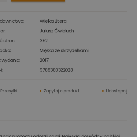
dawnictwo:
Wielka Litera
or:
Juliusz Ćwieluch
ść stron:
352
adka:
Miękka ze skrzydełkami
 wydania:
2017
N:
9788380322028
Przesyłki
Zapytaj o produkt
Udostępnij
a znak protestu odeszli sami. Najwyżsi dowódcy polskiej