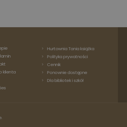
epie
Hurtownia Tania książka
lamin
Polityka prywatności
akt
Cennik
 klienta
Ponownie dostępne
Dla bibliotek i szkół
ies
e.