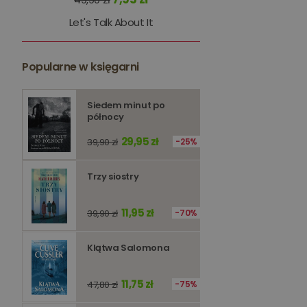
kqs_token
Let's Talk About It
kqs_przechowalnia
Popularne w księgarni
licznik
Polityce 
Siedem minut po
PHPSESSID
północy
29,95 zł
39,90 zł
25%
Trzy siostry
Nazwa
Nazwa
11,95 zł
39,90 zł
70%
_ga_Q25NFDH6D8
_ga_PF5CNRJ3W2
Klątwa Salomona
_gid
_ga
11,75 zł
47,80 zł
75%