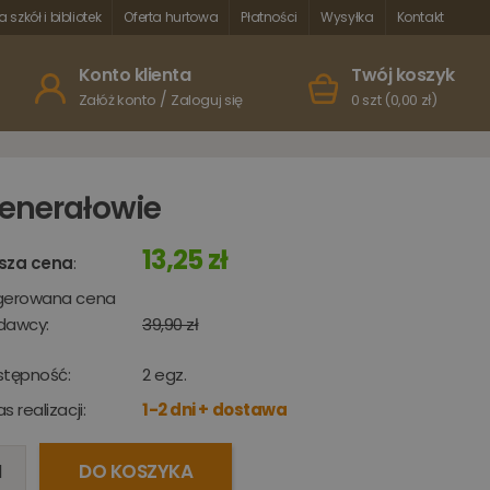
a szkół i bibliotek
Oferta hurtowa
Płatności
Wysyłka
Kontakt
Konto klienta
Twój koszyk
/
Załóż konto
Zaloguj się
0 szt (0,00 zł)
enerałowie
13,25 zł
sza cena
:
gerowana cena
dawcy:
39,90 zł
stępność:
2
egz.
s realizacji:
1-2 dni + dostawa
DO KOSZYKA