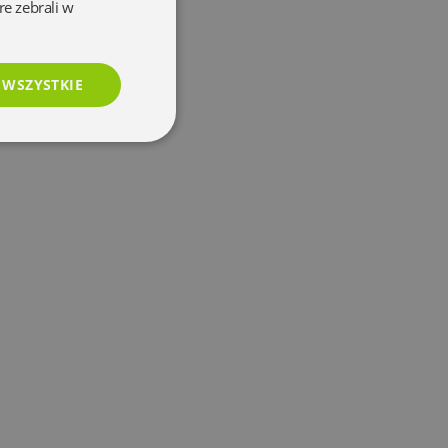
re zebrali w
 WSZYSTKIE
esklasyfikowane
e
użytkownika i