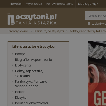
Nowości
Wyprzedaż
Ponownie dostępne
Dlaczego my?
szukaj w 
Strona główna
Literatura, beletrystyka
Fakty, reportaże, feliet
Literatura, beletrystyka
Poezja
Biografie i wspomnienia
Erotyczna
Fakty, reportaże,
felietony
Fantastyka, Fantasy,
Science fiction
Horror
Klasyka
Kobieca, obyczajowa