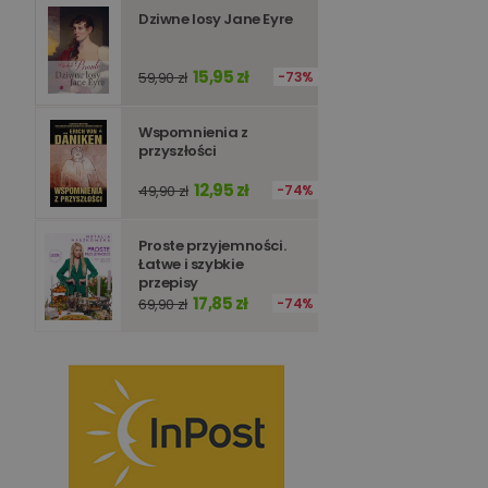
Dziwne losy Jane Eyre
15,95 zł
59,90 zł
73%
Wspomnienia z
przyszłości
12,95 zł
49,90 zł
74%
Proste przyjemności.
Łatwe i szybkie
przepisy
17,85 zł
69,90 zł
74%