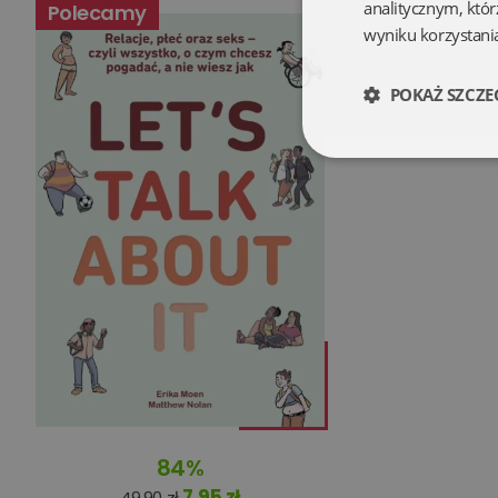
analitycznym, któr
Polecamy
wyniku korzystania
POKAŻ SZCZE
Niezbędne
Niezbędne pliki cookie
zarządzanie kontem. B
Nazwa
kqs_koszyk
84%
kqs_panel
7,95 zł
49,90 zł