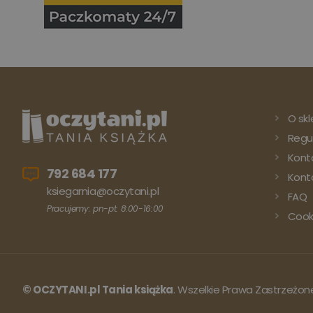
O skl
Regu
Kont
792 684 177
Konto
ksiegarnia@oczytani.pl
FAQ
Pracujemy: pn-pt: 8:00-16:00
Cook
© OCZYTANI.pl Tania książka
. Wszelkie Prawa Zastrzeżon