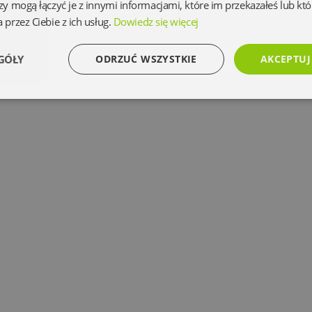
zy mogą łączyć je z innymi informacjami, które im przekazałeś lub któ
 przez Ciebie z ich usług.
Dowiedz się więcej
GÓŁY
ODRZUĆ WSZYSTKIE
AKCEPTUJ
Wydajność
Targetowanie
Funkcjonalność
Ni
Niezbędne
Wydajność
Targetowanie
Funkcjonalność
Niesklasyfikowan
 umożliwiają korzystanie z podstawowych funkcji strony internetowej, takich jak logowanie 
ez niezbędnych plików cookie nie można prawidłowo korzystać ze strony internetowej.
Dostawca
/
Okres
Opis
Domena
przechowywania
www.oczytani.pl
1 miesiąc
www.oczytani.pl
1 miesiąc