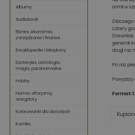
armii w sz
Albumy
Audiobook
Dlaczego O
cztery god
Biznes ,ekonomia,
Drewniak. 
zarządzanie i finanse
generał A
Encyklopedie i leksykony
drugi raz 
Ezoteryka, astrologia,
Po raz pie
magia, paranormalne
Powyższy 
Hobby
Humor, aforyzmy,
Format: 1
anegdoty
Kolorowanki dla dorosłych
Kupion
Komiks