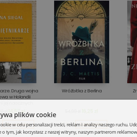
arze. Druga wojna
Wróżbitka z Berlina
Z
owa w Holandii
i jej naocznych
świadków
14,57 zł
16,25 zł
9 zł
54,99 zł
żywa plików cookie
kie w celu personalizacji treści, reklam i analizy naszego ruchu. U
Do koszyka
Opis
Do koszyka
O
e o tym, jak korzystasz z naszej witryny, naszym partnerom reklamo