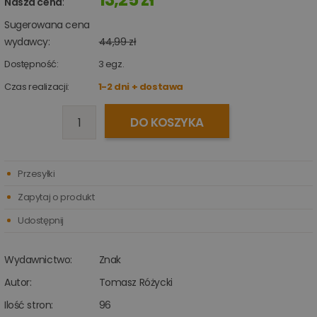
Nasza cena
:
Sugerowana cena
wydawcy:
44,99 zł
Dostępność:
3
egz.
Czas realizacji:
1-2 dni + dostawa
DO KOSZYKA
Przesyłki
Zapytaj o produkt
Udostępnij
Wydawnictwo:
Znak
Autor:
Tomasz Różycki
Ilość stron:
96