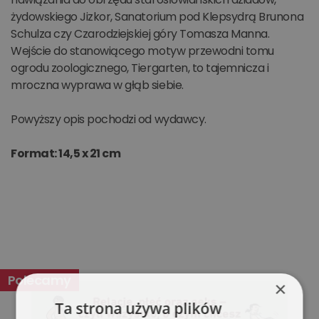
żydowskiego Jizkor, Sanatorium pod Klepsydrą Brunona
Schulza czy Czarodziejskiej góry Tomasza Manna.
Wejście do stanowiącego motyw przewodni tomu
ogrodu zoologicznego, Tiergarten, to tajemnicza i
mroczna wyprawa w głąb siebie.
Powyższy opis pochodzi od wydawcy.
Format: 14,5 x 21 cm
Polecamy
×
Ta strona używa plików