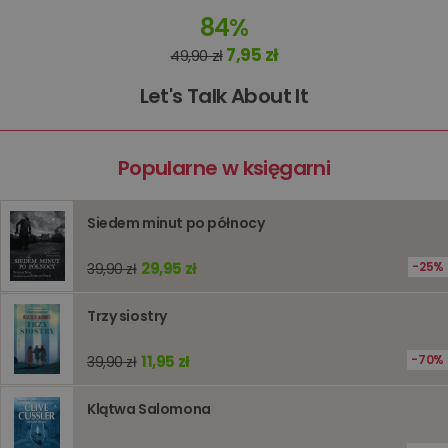
84%
7,95 zł
49,90 zł
Targetowanie
Funkcjonalność
Let's Talk About It
Niesklasyfikowane
Popularne w księgarni
Siedem minut po północy
29,95 zł
25%
39,90 zł
Niezbędne
Wydajność
Targetowanie
Funkcjonalność
Niesklasyfikowane
Trzy siostry
Niezbędne pliki cookie umożliwiają korzystanie z
11,95 zł
70%
39,90 zł
podstawowych funkcji strony internetowej, takich jak
logowanie użytkownika i zarządzanie kontem. Bez
niezbędnych plików cookie nie można prawidłowo
Klątwa Salomona
korzystać ze strony internetowej.
Dostawca
/
Okres