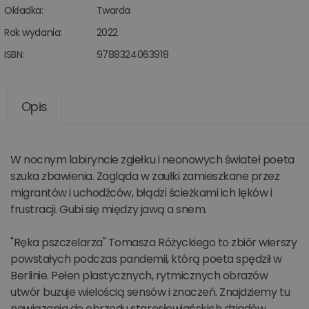
Okładka:
Twarda
Rok wydania:
2022
ISBN:
9788324063918
Opis
W nocnym labiryncie zgiełku i neonowych świateł poeta
szuka zbawienia. Zagląda w zaułki zamieszkane przez
migrantów i uchodźców, błądzi ścieżkami ich lęków i
frustracji. Gubi się między jawą a snem.
"Ręka pszczelarza" Tomasza Różyckiego to zbiór wierszy
powstałych podczas pandemii, którą poeta spędził w
Berlinie. Pełen plastycznych, rytmicznych obrazów
utwór buzuje wielością sensów i znaczeń. Znajdziemy tu
nawiązania do obrzędu starosłowiańskich dziadów,