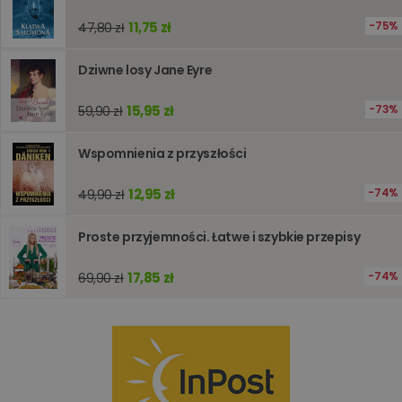
Dostawca
/
Okres
Nazwa
Opis
Domena
przechowywania
11,75 zł
75%
47,80 zł
kqs_koszyk
www.oczytani.pl
1 miesiąc
Dziwne losy Jane Eyre
kqs_panel
www.oczytani.pl
1 miesiąc
kqs_token
www.oczytani.pl
2 lata
15,95 zł
73%
59,90 zł
kqs_przechowalnia
www.oczytani.pl
1 tydzień
Ten plik
jest uży
przecho
Wspomnienia z przyszłości
preferenc
użytkown
informacj
12,95 zł
74%
49,90 zł
tymczas
związany
koszyki
Proste przyjemności. Łatwe i szybkie przepisy
zakupó
użytkown
sesji
17,85 zł
74%
69,90 zł
przegląd
Polityce
prywatności Google
licznik
www.oczytani.pl
1 godzina
Ten plik
jest uży
liczenia i
śledzeni
lub wyda
stronie
internet
pomagaj