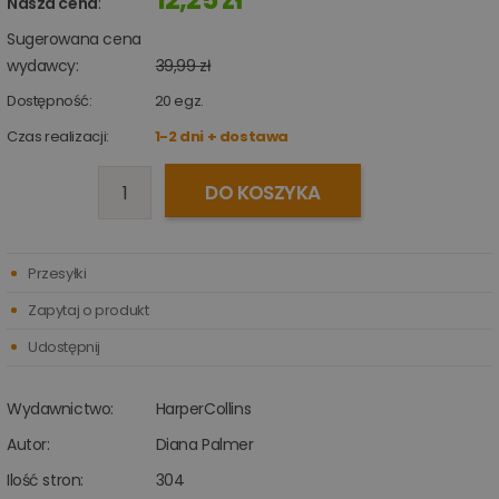
Nasza cena
:
Sugerowana cena
wydawcy:
39,99 zł
Dostępność:
20
egz.
Czas realizacji:
1-2 dni + dostawa
DO KOSZYKA
Przesyłki
Zapytaj o produkt
Udostępnij
Wydawnictwo:
HarperCollins
Autor:
Diana Palmer
Ilość stron:
304