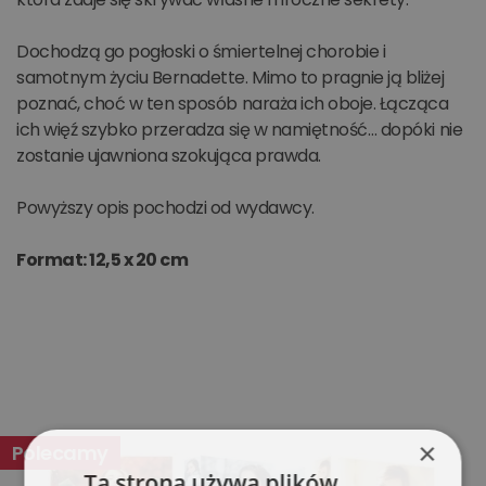
Dochodzą go pogłoski o śmiertelnej chorobie i
samotnym życiu Bernadette. Mimo to pragnie ją bliżej
poznać, choć w ten sposób naraża ich oboje. Łącząca
ich więź szybko przeradza się w namiętność… dopóki nie
zostanie ujawniona szokująca prawda.
Powyższy opis pochodzi od wydawcy.
Format: 12,5 x 20 cm
×
Polecamy
Ta strona używa plików