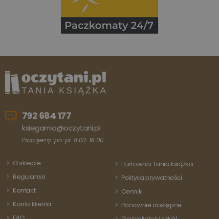
analizie i
optymali
wydajno
strony
internet
PHPSESSID
Sesja
Cookie
PHP.net
generow
www.oczytani.pl
przez apl
oparte n
PHP. Jest
identyfik
ogólneg
przeznac
używany
obsługi
zmiennyc
792 684 177
użytkown
Zwykle je
ksiegarnia@oczytani.pl
liczba
generow
Pracujemy: pn-pt: 8:00-16:00
losowo,
jej użyc
być spec
O sklepie
Hurtownia Tania książka
dla witry
dobrym
Regulamin
Polityka prywatności
przykład
utrzymy
Kontakt
Cennik
statusu
zalogow
Konto klienta
Ponownie dostępne
użytkow
między
FAQ
Dla bibliotek i szkół