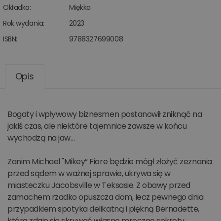
Okładka:
Miękka
Rok wydania:
2023
ISBN:
9788327699008
Opis
Bogaty i wpływowy biznesmen postanowił zniknąć na
jakiś czas, ale niektóre tajemnice zawsze w końcu
wychodzą na jaw…
Zanim Michael "Mikey” Fiore będzie mógł złożyć zeznania
przed sądem w ważnej sprawie, ukrywa się w
miasteczku Jacobsville w Teksasie. Z obawy przed
zamachem rzadko opuszcza dom, lecz pewnego dnia
przypadkiem spotyka delikatną i piękną Bernadette,
która zdaje się skrywać własne mroczne sekrety.