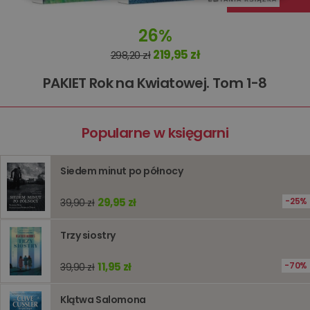
Niezbędne
Wydajność
26%
219,95 zł
Targetowanie
298,20 zł
Funkcjonalność
PAKIET Rok na Kwiatowej. Tom 1-8
Niesklasyfikowane
Popularne w księgarni
Siedem minut po północy
29,95 zł
25%
39,90 zł
Niezbędne
Wydajność
Targetowanie
Funkcjonalność
Niesklasyfikowane
Trzy siostry
Niezbędne pliki cookie umożliwiają korzystanie z
podstawowych funkcji strony internetowej, takich jak
11,95 zł
70%
39,90 zł
logowanie użytkownika i zarządzanie kontem. Bez
niezbędnych plików cookie nie można prawidłowo
korzystać ze strony internetowej.
Klątwa Salomona