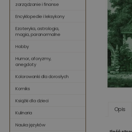
zarządzanie i finanse
Encyklopedie i leksykony
Ezoteryka, astrologia,
magia, paranormalne
Hobby
Humor, aforyzmy,
anegdoty
Kolorowanki dla dorosłych
Komiks
Książki dla dzieci
Opis
Kulinaria
Nauka języków
Ilość stro