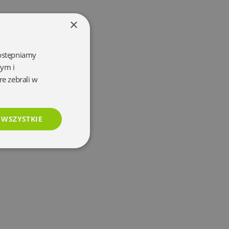
×
dostępniamy
wym i
re zebrali w
 WSZYSTKIE
esklasyfikowane
e