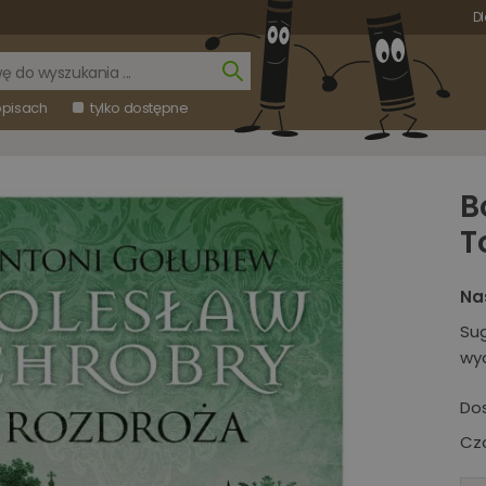
Dl
opisach
tylko dostępne
B
T
Na
Su
wy
Do
Cza