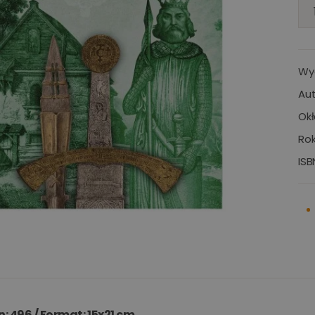
Wy
Aut
Okł
Rok
ISB
n: 496 /
Format: 15x21 cm