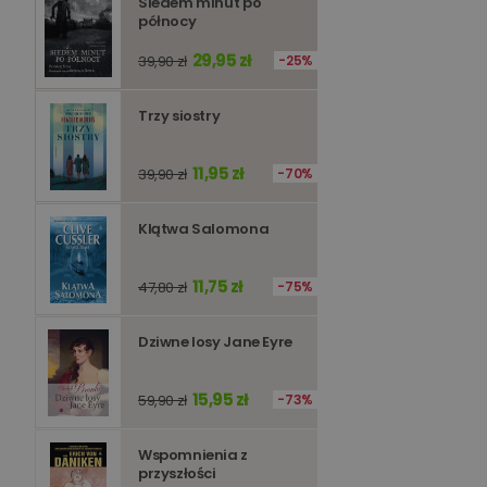
Siedem minut po
północy
Niezbędne pliki cookie
zarządzanie kontem. B
29,95 zł
39,90 zł
25%
Nazwa
Trzy siostry
kqs_koszyk
kqs_panel
11,95 zł
39,90 zł
70%
kqs_token
kqs_przechowalnia
Klątwa Salomona
licznik
11,75 zł
47,80 zł
75%
Polityce 
Dziwne losy Jane Eyre
PHPSESSID
15,95 zł
59,90 zł
73%
Wspomnienia z
przyszłości
Nazwa