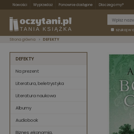
Nowości
Wyprzedaż
Ponownie dostępne
Dlaczego my?
szukaj w 
Strona główna
DEFEKTY
DEFEKTY
Na prezent
Literatura, beletrystyka
Literatura naukowa
Albumy
Audiobook
Biznes ,ekonomia,