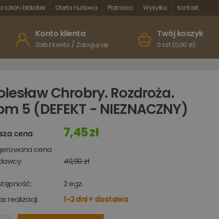
a szkół i bibliotek
Oferta hurtowa
Płatności
Wysyłka
Kontakt
Konto klienta
Twój koszyk
/
Załóż konto
Zaloguj się
0 szt (0,00 zł)
olesław Chrobry. Rozdroża.
om 5 (DEFEKT - NIEZNACZNY)
7,45 zł
sza cena
:
gerowana cena
dawcy:
49,90 zł
stępność:
2
egz.
s realizacji:
1-2 dni + dostawa