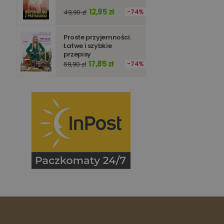
Nazwa
12,95 zł
49,90 zł
74%
_ga_Q25NFDH6D8
_ga_PF5CNRJ3W2
_gid
Proste przyjemności.
_ga
Łatwe i szybkie
przepisy
17,85 zł
69,90 zł
74%