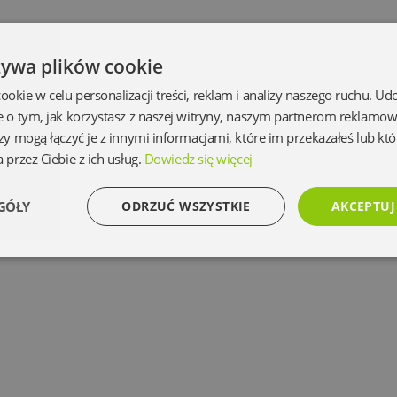
żywa plików cookie
kie w celu personalizacji treści, reklam i analizy naszego ruchu. U
e o tym, jak korzystasz z naszej witryny, naszym partnerom reklamo
zy mogą łączyć je z innymi informacjami, które im przekazałeś lub któ
 przez Ciebie z ich usług.
Dowiedz się więcej
GÓŁY
ODRZUĆ WSZYSTKIE
AKCEPTUJ
Wydajność
Targetowanie
Funkcjonalność
Ni
Niezbędne
Wydajność
Targetowanie
Funkcjonalność
Niesklasyfikowan