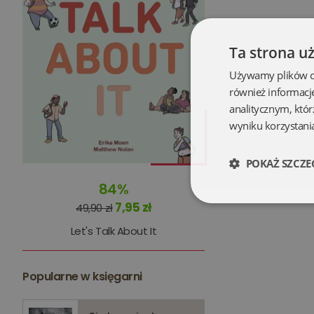
Ta strona u
Używamy plików coo
również informacj
analitycznym, któr
wyniku korzystania
POKAŻ SZCZE
84%
Niezbędne
7,95 zł
49,90 zł
Let's Talk About It
Popularne w księgarni