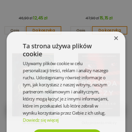
12,45 zł
15,15 zł
46,90 zł
47,90 zł
Opis
Do koszyka
Opis
Do koszyka
×
Ta strona używa plików
cookie
Używamy plików cookie w celu
personalizacji treści, reklam i analizy naszego
ruchu. Udostępniamy również informacje o
tym, jak korzystasz z naszej witryny, naszym
partnerom reklamowym i analitycznym,
którzy mogą łączyć je z innymi informacjami,
które im przekazałeś lub które zebrali w
wyniku korzystania przez Ciebie z ich usług.
Dowiedz się więcej
Skandalistki
Gdy prawda milczy