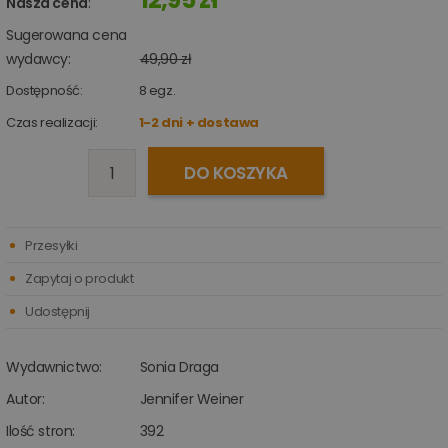
Nasza cena
:
Sugerowana cena
wydawcy:
49,90 zł
Dostępność:
8
egz.
Czas realizacji:
1-2 dni + dostawa
DO KOSZYKA
Przesyłki
Zapytaj o produkt
Udostępnij
Wydawnictwo:
Sonia Draga
Autor:
Jennifer Weiner
Ilość stron:
392