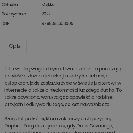
Okładka:
Miękka
Rok wydania:
2022
ISBN:
9788382303605
Opis
Lato wielkiej wagi to błyskotliwa, a zarazem poruszająca
powieść o złożoności relacji między kobietami, o
pułapkach, jakie zastawia życie w świetle jupiterów i w
internecie, a także o niezłomności ludzkiego ducha. To
także dowcipna, wzruszająca opowieść o rodzinie,
przyjaźni i odkrywaniu tego, co jest najważniejsze.
Sześć lat po kłótni, która zakończyła ich przyjaźń,
Daphne Berg doznaje szoku, gdy Drew Cavanagh,
piękna i kwitnąca jak dawniej, pojawia się znowu w jej