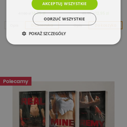
AKCEPTUJ WSZYSTKIE
14,25 zł
12,95 zł
47,90 zł
49,90 zł
ODRZUĆ WSZYSTKIE
Opis
Do koszyka
Opis
Do koszyka
POKAŻ SZCZEGÓŁY
Niezbędne
Wydajność
Targetowanie
Funkcjonalność
Polecamy
Niesklasyfikowane