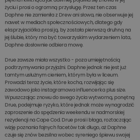
życiu i prosi o ogromną przysługę. Przez ten czas
Daphne nie zamieniła z Drew ani słowa, nie obserwuje jej
nawet w mediach społecznościowych, dlatego gdy
eksprzyjaciółka prosi ją, by została pierwszą druhną na
jej ślubie, który ma być towarzyskim wydarzeniem lata,
Daphne dosłownie odbiera mowę.
Drue zawsze miała wszystko - poza umiejętnością
podtrzymywania przyjaźni. Daphne jednak nie jest już
tamtym usłużnym cieniem, którym była w liceum.
Prowadzi teraz życie, które kocha, rozwijając się
zawodowo jako instagramowa influencerka plus size.
Wpuszczając znowu do swego życia wytworną, ponętną
Drue, podejmuje ryzyko, które jednak może wynagrodzić
zaproszenie do spędzenia weekendu w nadmorskiej
rezydencji na Cape Cod. Drue prosi i błaga, roztaczając
wizję poznania fajnych facetów tak długo, aż Daphne
czuje się znów bezsilna wobec syreniego śpiewu swojej