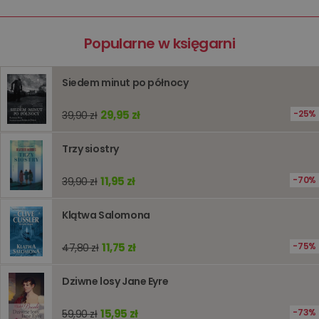
sesji
przegląd
Polityce
prywatności Google
licznik
www.oczytani.pl
1 godzina
Ten plik
Popularne w księgarni
jest uży
liczenia i
śledzeni
lub wyda
Siedem minut po północy
stronie
internet
pomagaj
29,95 zł
25%
analizie i
39,90 zł
optymali
wydajno
strony
Trzy siostry
internet
PHPSESSID
Sesja
Cookie
PHP.net
11,95 zł
70%
39,90 zł
generow
www.oczytani.pl
przez apl
oparte n
Klątwa Salomona
PHP. Jest
identyfik
ogólneg
przeznac
11,75 zł
75%
47,80 zł
używany
obsługi
zmiennyc
Dziwne losy Jane Eyre
użytkown
Zwykle je
liczba
15,95 zł
73%
59,90 zł
generow