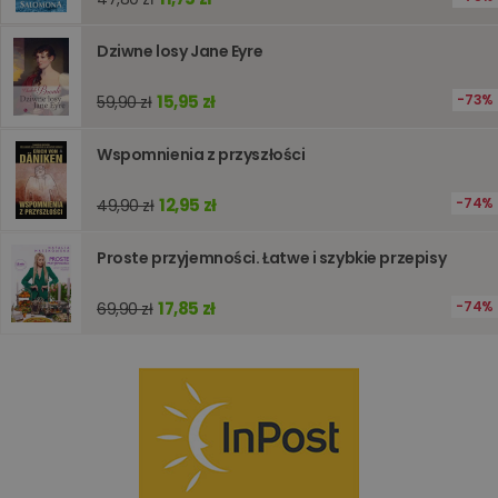
wydajno
strony
internet
Dziwne losy Jane Eyre
PHPSESSID
Sesja
Cookie
PHP.net
generow
www.oczytani.pl
15,95 zł
73%
59,90 zł
przez apl
oparte n
PHP. Jest
Wspomnienia z przyszłości
identyfik
ogólneg
przeznac
12,95 zł
używany
74%
49,90 zł
obsługi
zmiennyc
użytkown
Proste przyjemności. Łatwe i szybkie przepisy
Zwykle je
liczba
generow
17,85 zł
74%
69,90 zł
losowo,
jej użyc
być spec
dla witry
dobrym
przykład
utrzymy
statusu
zalogow
użytkow
między
stronami