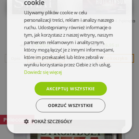
cookie
Używamy plików cookie w celu
personalizacji treści, reklam i analizy naszego
Głodny świat
Europa o świcie. Tom 4. Pęknięta
ruchu. Udostępniamy również informacje o
Europa
tym, jak korzystasz z naszej witryny, naszym
partnerom reklamowym i analitycznym,
12,25 zł
6,95 zł
49,99 zł
44,90 zł
którzy mogą łączyć je z innymi informacjami,
które im przekazałeś lub które zebrali w
Opis
Do koszyka
Opis
Do koszyka
wyniku korzystania przez Ciebie z ich usług.
Dowiedz się więcej
AKCEPTUJ WSZYSTKIE
ODRZUĆ WSZYSTKIE
Polecamy
POKAŻ SZCZEGÓŁY
Niezbędne
Wydajność