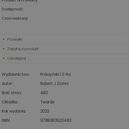
Produkt archiwalny
Dostępność:
Czas realizacji:
Przesyłki
Zapytaj o produkt
Udostępnij
Wydawnictwo:
Prószyński i S-ka
Autor:
Robert J. Donia
Ilość stron:
480
Okładka:
Twarda
Rok wydania:
2023
ISBN:
9788383520483