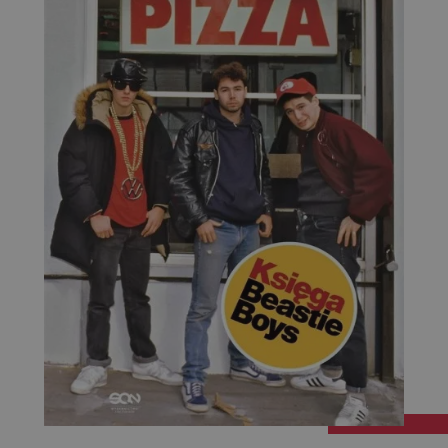
Targetowanie
Funkcjonalność
Niesklasyfikowane
Niezbędne
Wydajność
Targetowanie
Funkcjonalność
Niesklasyfikowane
Niezbędne pliki cookie umożliwiają korzystanie z
podstawowych funkcji strony internetowej, takich jak
logowanie użytkownika i zarządzanie kontem. Bez
niezbędnych plików cookie nie można prawidłowo
korzystać ze strony internetowej.
Dostawca
/
Okres
Nazwa
Opis