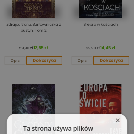
Zdrajca tronu. Buntowniczka z
Srebro w kościach
pustyni. Tom 2
13,55 zł
14,45 zł
59,90 zł
59,90 zł
Opis
Do koszyka
Opis
Do koszyka
×
Ta strona używa plików