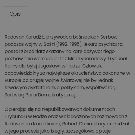
Opis
Radovan Karadžić, przywódca bośniackich Serbów
podczas wojny w Bośni (1992–1995), lekarz psychiatra,
poeta i zbrodniarz skazany na karę dożywotniego
pozbawienia wolności przez Międzynarodowy Trybunał
Karny dla byłej Jugosławii w Hadze. Człowiek
odpowiedzialny za największe okrucieństwa dokonane w
Europie po drugiej wojnie światowej nie był jednak
krwawym dyktatorem, a politykiem, współtwórcą
Serbskiej Partii Demokratycznej.
Opierając się na niepublikowanych dokumentach
Trybunału w Hadze oraz wielogodzinnych rozmowach z
Radovanem Karadžiciem, Robert Donia, który brał udział
w jego procesie jako biegły, szczegółowo opisuje